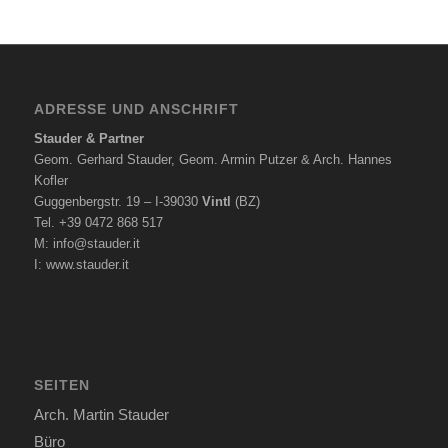
ADRESSE UND ANSCHRIFT
Stauder & Partner
Geom. Gerhard Stauder, Geom. Armin Putzer & Arch. Hannes
Kofler
Guggenbergstr. 19 – I-39030
Vintl
(BZ)
Tel. +39 0472 868 517
M:
info@stauder.it
I:
www.stauder.it
SEITEN
Arch. Martin Stauder
Büro