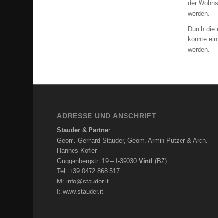
der Wohns
werden.
Durch die 
konnte ein
werden.
ADRESSE UND ANSCHRIFT
Stauder & Partner
Geom. Gerhard Stauder, Geom. Armin Putzer & Arch.
Hannes Kofler
Guggenbergstr. 19 – I-39030
Vintl
(BZ)
Tel. +39 0472 868 517
M:
info@stauder.it
I:
www.stauder.it