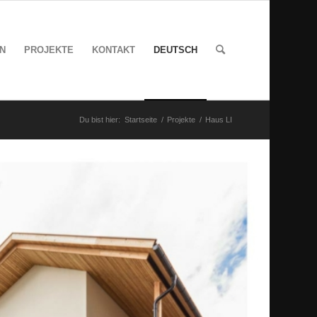
N
PROJEKTE
KONTAKT
DEUTSCH
Du bist hier:
Startseite
/
Projekte
/
Haus LI