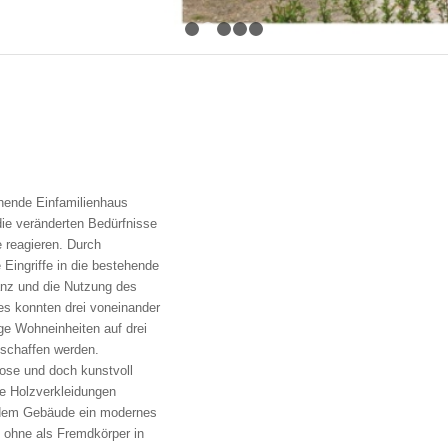
1
2
3
4
5
hende Einfamilienhaus
 die veränderten Bedürfnisse
e reagieren. Durch
 Eingriffe in die bestehende
nz und die Nutzung des
res konnten drei voneinander
e Wohneinheiten auf drei
schaffen werden.
ose und doch kunstvoll
e Holzverkleidungen
 dem Gebäude ein modernes
 ohne als Fremdkörper in