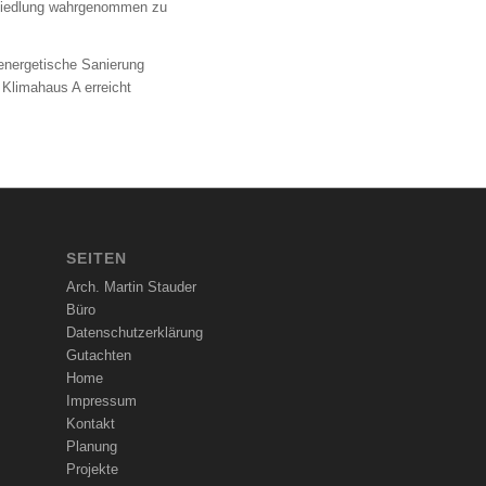
iedlung wahrgenommen zu
energetische Sanierung
 Klimahaus A erreicht
SEITEN
Arch. Martin Stauder
Büro
Datenschutzerklärung
Gutachten
Home
Impressum
Kontakt
Planung
Projekte