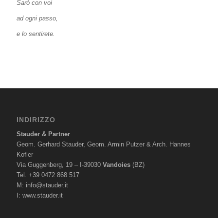
Sarò con voi
ad ogni passo,
e lo sentirete.
INDIRIZZO
Stauder & Partner
Geom. Gerhard Stauder, Geom. Armin Putzer & Arch. Hannes
Kofler
Via Guggenberg, 19 – I-39030
Vandoies
(BZ)
Tel. +39 0472 868 517
M:
info@stauder.it
I:
www.stauder.it