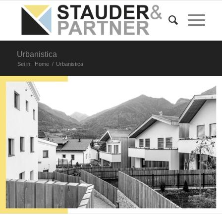
Urbanistica
Sei in:
Home
/
Urbanistica