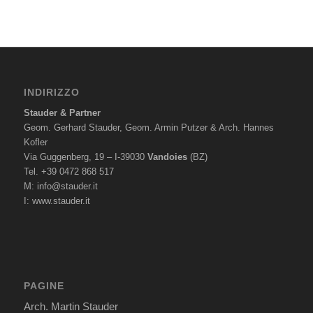
INDIRIZZO
Stauder & Partner
Geom. Gerhard Stauder, Geom. Armin Putzer & Arch. Hannes
Kofler
Via Guggenberg, 19 – I-39030
Vandoies
(BZ)
Tel. +39 0472 868 517
M:
info@stauder.it
I:
www.stauder.it
PAGINE
Arch. Martin Stauder