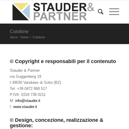
Colofone
Sei in:
Home
/
Colofone
© Copyright e responsabili per il contenuto
Stauder & Partner
via Guggenberg 19
I-39030 Vandoies di Sotto (BZ)
Tel. +39 0472 868 517
P.IVA: 0318 738 0211
M:
info@stauder.it
I:
www.stauder.it
© Design, concezione, realizzazione &
gestione: