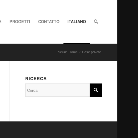
E
PROGETTI
CONTATTO
ITALIANO
Sei in:
Home
/
Case private
RICERCA