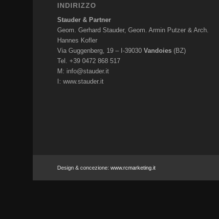
INDIRIZZO
Stauder & Partner
Geom. Gerhard Stauder, Geom. Armin Putzer & Arch.
Hannes Kofler
Via Guggenberg, 19 – I-39030
Vandoies
(BZ)
Tel. +39 0472 868 517
M:
info@stauder.it
I:
www.stauder.it
Design & concezione:
www.rcmarketing.it