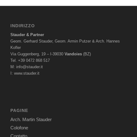
INDIRIZZO
Stauder & Partner
Geom. Gerhard Stauder, Geom. Armin Putzer & Arch. Hannes
Kofler
Via Guggenberg, 19 – I-39030
Vandoies
(BZ)
Tel. +39 0472 868 517
M:
info@stauder.it
I:
www.stauder.it
PAGINE
Arch. Martin Stauder
Colofone
Contatto