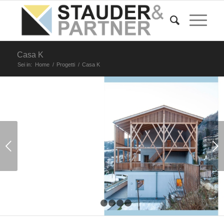
Casa K
Sei in:
Home
/
Progetti
/
Casa K
Succ
1
2
3
4
5