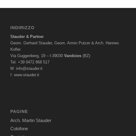
INDIRIZZO
Stauder & Partner
Geom. Gerhard Stauder, Geom. Armin Putzer & Arch. Hannes
Kofler
Via Guggenberg, 19 – I-39030
Vandoies
(BZ)
Tel. +39 0472 868 517
M:
info@stauder.it
I:
www.stauder.it
PAGINE
Arch. Martin Stauder
Colofone