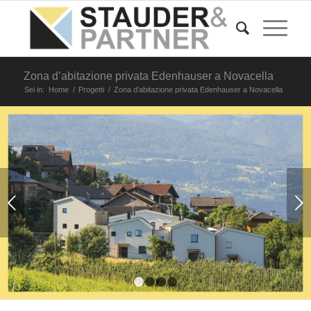
Zona d’abitazione privata Edenhauser a Novacella
Sei in:
Home
/
Progetti
/
Zona d’abitazione privata Edenhauser a Novacella
Succ
1
2
3
4