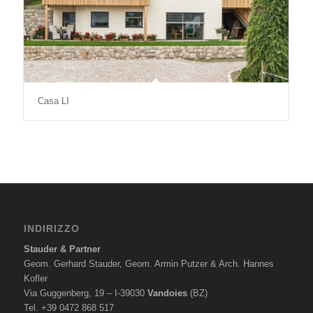
Casa LI
INDIRIZZO
Stauder & Partner
Geom. Gerhard Stauder, Geom. Armin Putzer & Arch. Hannes
Kofler
Via Guggenberg, 19 – I-39030
Vandoies
(BZ)
Tel. +39 0472 868 517