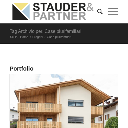
Tag Archivio per: Case plurifamiliari
Sei in:
Home
/
Progetti
/
Case plurifamiliari
Portfolio