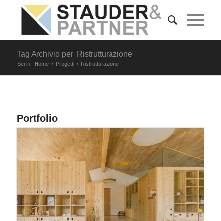
Tag Archivio per: Ristrutturazione
Sei in:
Home
/
Progetti
/
Ristrutturazione
Portfolio