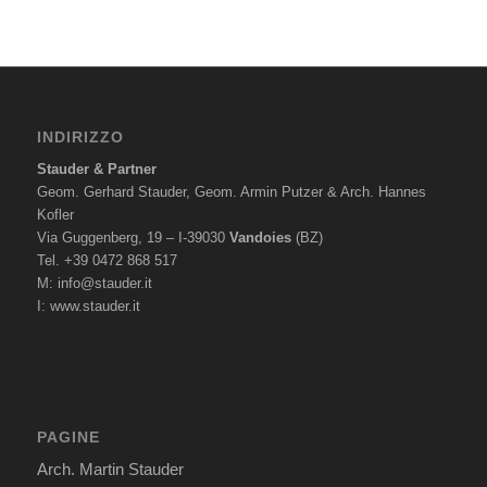
INDIRIZZO
Stauder & Partner
Geom. Gerhard Stauder, Geom. Armin Putzer & Arch. Hannes
Kofler
Via Guggenberg, 19 – I-39030
Vandoies
(BZ)
Tel. +39 0472 868 517
M:
info@stauder.it
I:
www.stauder.it
PAGINE
Arch. Martin Stauder