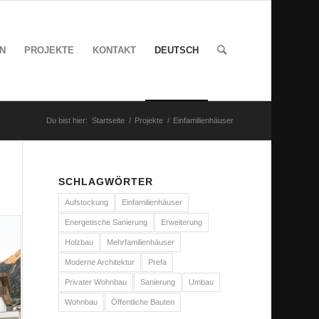
N
PROJEKTE
KONTAKT
DEUTSCH
Du bist hier:
Startseite
/
Projekte
/
Einfamilienhäuser
SCHLAGWÖRTER
Aufstockung
Einfamilienhäuser
Energetische Sanierung
Erweiterung
Holzbau
Mehrfamilienhäuser
Moderne Architektur
Prefa
Privater Wohnbau
Sanierung
Umbau
Wohnbau
Öffentliche Bauten