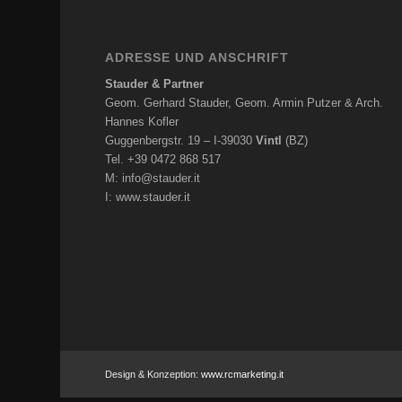
ADRESSE UND ANSCHRIFT
Stauder & Partner
Geom. Gerhard Stauder, Geom. Armin Putzer & Arch.
Hannes Kofler
Guggenbergstr. 19 – I-39030
Vintl
(BZ)
Tel. +39 0472 868 517
M:
info@stauder.it
I:
www.stauder.it
Design & Konzeption:
www.rcmarketing.it