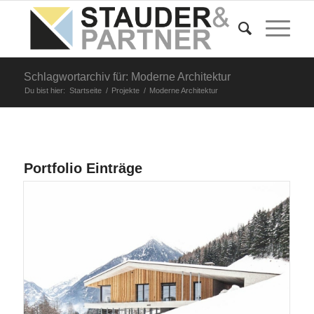
Schlagwortarchiv für: Moderne Architektur
Du bist hier:
Startseite
/
Projekte
/
Moderne Architektur
Portfolio Einträge