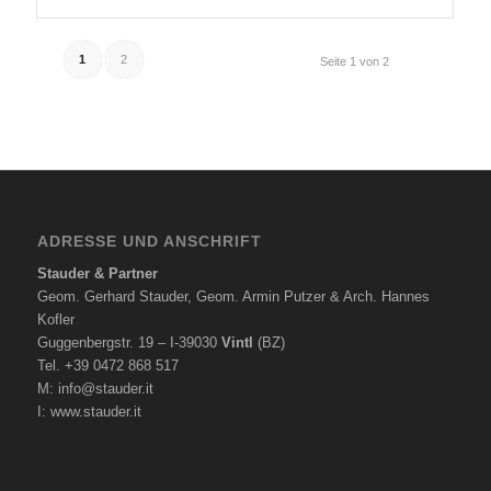
1
2
Seite 1 von 2
ADRESSE UND ANSCHRIFT
Stauder & Partner
Geom. Gerhard Stauder, Geom. Armin Putzer & Arch. Hannes
Kofler
Guggenbergstr. 19 – I-39030
Vintl
(BZ)
Tel. +39 0472 868 517
M:
info@stauder.it
I:
www.stauder.it