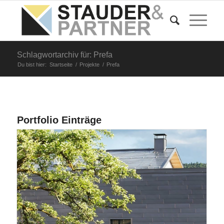
Schlagwortarchiv für: Prefa
Du bist hier:
Startseite
/
Projekte
/
Prefa
Portfolio Einträge