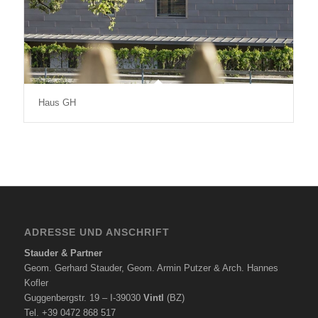
Haus GH
ADRESSE UND ANSCHRIFT
Stauder & Partner
Geom. Gerhard Stauder, Geom. Armin Putzer & Arch. Hannes
Kofler
Guggenbergstr. 19 – I-39030
Vintl
(BZ)
Tel. +39 0472 868 517