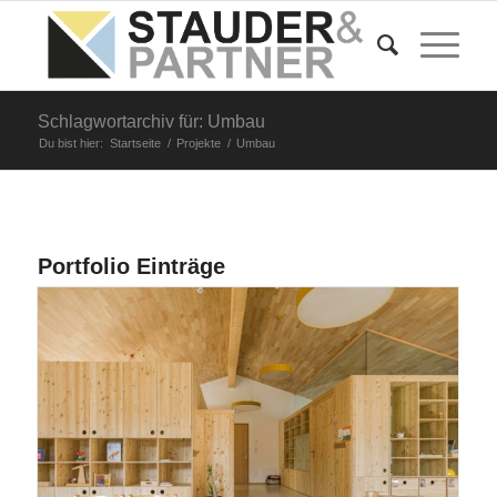
Schlagwortarchiv für: Umbau
Du bist hier:
Startseite
/
Projekte
/
Umbau
Portfolio Einträge