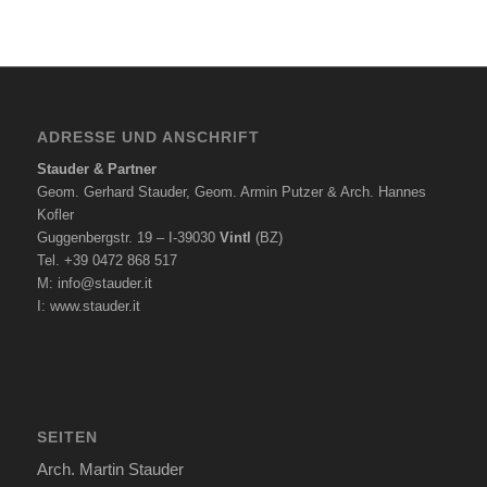
ADRESSE UND ANSCHRIFT
Stauder & Partner
Geom. Gerhard Stauder, Geom. Armin Putzer & Arch. Hannes
Kofler
Guggenbergstr. 19 – I-39030
Vintl
(BZ)
Tel. +39 0472 868 517
M:
info@stauder.it
I:
www.stauder.it
SEITEN
Arch. Martin Stauder